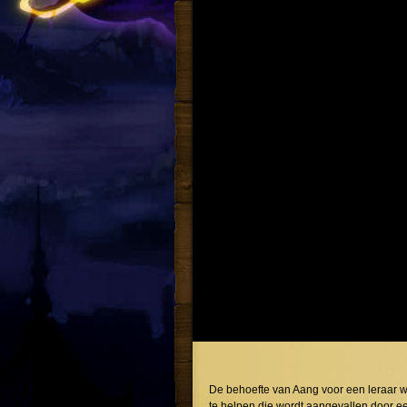
De behoefte van Aang voor een leraar w
te helpen die wordt aangevallen door e