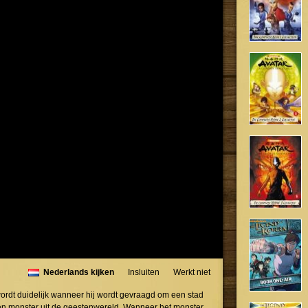
Nederlands kijken
Insluiten
Werkt niet
ordt duidelijk wanneer hij wordt gevraagd om een stad
en monster uit de geestenwereld. Wanneer het monster