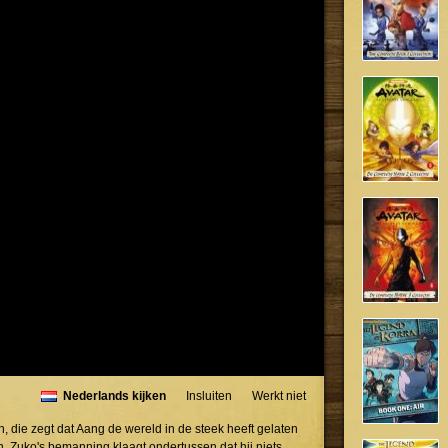
Nederlands kijken
Insluiten
Werkt niet
 die zegt dat Aang de wereld in de steek heeft gelaten
. Zuko's bemanning klaagt ondertussen dat hij niets