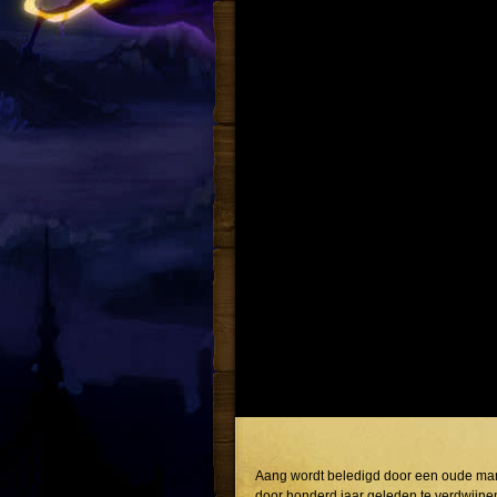
Aang wordt beledigd door een oude man,
door honderd jaar geleden te verdwijnen