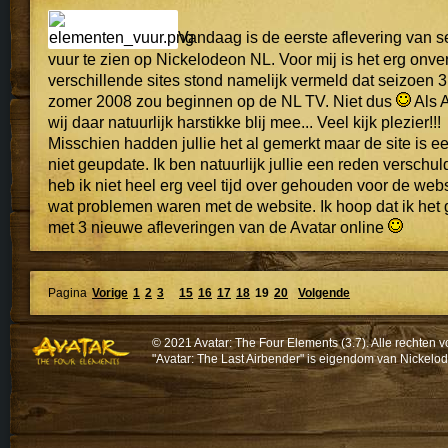
Vandaag is de eerste aflevering van s
vuur te zien op Nickelodeon NL. Voor mij is het erg onv
verschillende sites stond namelijk vermeld dat seizoen 3
zomer 2008 zou beginnen op de NL TV. Niet dus
Als A
wij daar natuurlijk harstikke blij mee... Veel kijk plezier!!!
Misschien hadden jullie het al gemerkt maar de site is 
niet geupdate. Ik ben natuurlijk jullie een reden verschul
heb ik niet heel erg veel tijd over gehouden voor de webs
wat problemen waren met de website. Ik hoop dat ik he
met 3 nieuwe afleveringen van de Avatar online
Pagina
Vorige
1
2
3
15
16
17
18
19
20
Volgende
© 2021 Avatar: The Four Elements (3.7). Alle recht
"Avatar: The Last Airbender" is eigendom van Nickelo