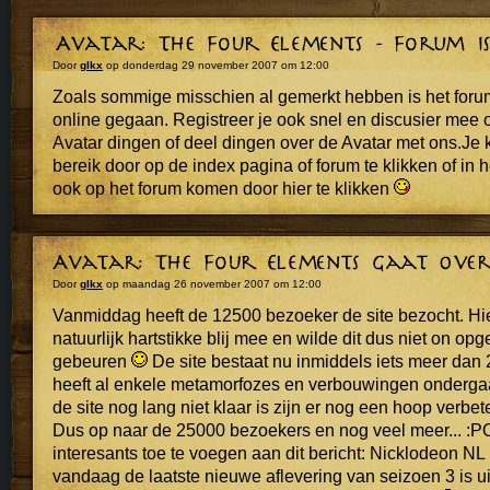
Door
glkx
op donderdag 29 november 2007 om 12:00
Zoals sommige misschien al gemerkt hebben is het foru
online gegaan. Registreer je ook snel en discusier mee ov
Avatar dingen of deel dingen over de Avatar met ons.Je 
bereik door op de index pagina of forum te klikken of in 
ook op het forum komen door hier te klikken
Door
glkx
op maandag 26 november 2007 om 12:00
Vanmiddag heeft de 12500 bezoeker de site bezocht. Hie
natuurlijk hartstikke blij mee en wilde dit dus niet on op
gebeuren
De site bestaat nu inmiddels iets meer da
heeft al enkele metamorfozes en verbouwingen ondergaa
de site nog lang niet klaar is zijn er nog een hoop verbet
Dus op naar de 25000 bezoekers en nog veel meer... :
interesants toe te voegen aan dit bericht: Nicklodeon NL
vandaag de laatste nieuwe aflevering van seizoen 3 is 